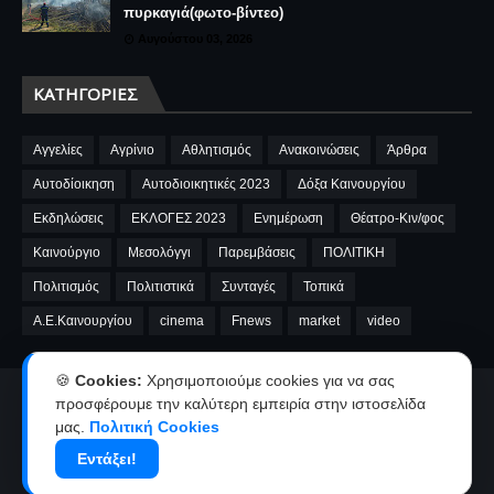
πυρκαγιά(φωτο-βίντεο)
Αυγούστου 03, 2026
ΚΑΤΗΓΟΡΊΕΣ
Αγγελίες
Αγρίνιο
Αθλητισμός
Ανακοινώσεις
Άρθρα
Αυτοδίοικηση
Αυτοδιοικητικές 2023
Δόξα Καινουργίου
Εκδηλώσεις
ΕΚΛΟΓΕΣ 2023
Ενημέρωση
Θέατρο-Κιν/φος
Καινούργιο
Μεσολόγγι
Παρεμβάσεις
ΠΟΛΙΤΙΚΗ
Πολιτισμός
Πολιτιστικά
Συνταγές
Τοπικά
A.E.Καινουργίου
cinema
Fnews
market
video
🍪
Cookies:
Χρησιμοποιούμε cookies για να σας
προσφέρουμε την καλύτερη εμπειρία στην ιστοσελίδα
Αρχική
Ταυτότητα
Όροι χρήσης-Πολιτική απορρήτου
μας.
Πολιτική Cookies
Επικοινωνία-Διαφήμιση
Εντάξει!
Copyright ©
2026
kainourgiopress-Νέα από το Καινούργιο,το Αγρίνιο
και την Αιτωλοακαρνανία