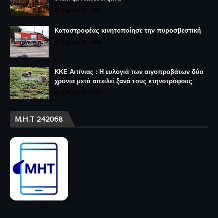
August 06, 2026
Καταστροφέας κινητοποίησε την πυροσβεστική
August 06, 2026
ΚΚΕ Αιτ/νιας : Η ευλογιά των αιγοπροβάτων δύο
χρόνια μετά απειλεί ξανά τους κτηνοτρόφους
August 06, 2026
Μ.Η.Τ 242068