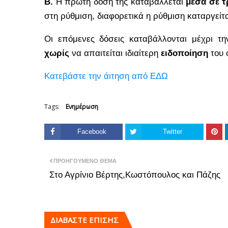
Β.
Η πρώτη δόση της καταβάλλεται
μέσα σε τ
στη ρύθμιση, διαφορετικά η ρύθμιση καταργείτα
Οι επόμενες δόσεις καταβάλλονται μέχρι τ
χωρίς
να απαιτείται ιδιαίτερη
ειδοποίηση
του 
Κατεβάστε την άιτηση από ΕΔΩ
Tags:
Ενημέρωση
Facebook
Twitter
ΠΡΟΗΓΟΎΜΕΝΟ ΘΈΜΑ
Στο Αγρίνιο Βέρτης,Κωστόπουλος και Πάζης
ΔΙΑΒΑΣΤΕ ΕΠΙΣΗΣ