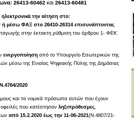
ωνα: 26413-60462
και
26413-60481
ηλεκτρονικά την αίτηση στο:
r
ή μέσω ΦΑΞ στο 26410-26314 επισυνάπτοντας
αγωγής στην έκτακτη ρύθμιση του άρθρου 1- ΦΕΚ
ην
ενεργοποίηση
από το Υπουργείο Εσωτερικών της
λών μέσω της Ενιαίας Ψηφιακής Πύλης της Δημόσιας
Ν.4764/2020
δήμους και τα νομικά πρόσωπα αυτών που έχουν
 οφειλές που κατέστησαν
ληξιπρόθεσμες
,
σεων
από 15.2.2020 έως την 11-06-2021
(Ν.4807/21-