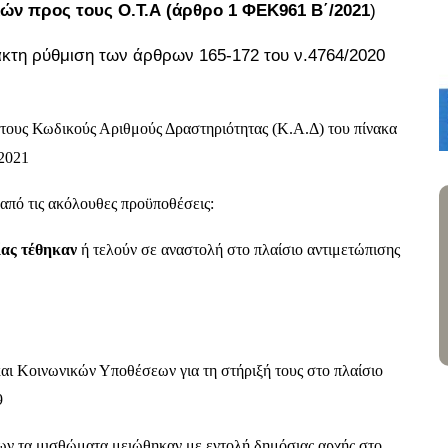
ών προς τους Ο.Τ.Α (άρθρο
1
ΦΕΚ961 Β΄/2021
)
κτη ρύθμιση των άρθρων 165-172 του ν.4764/2020
στους Κωδικούς Αριθμούς Δραστηριότητας (Κ.Α.Δ) του πίνακα
2021
από τις ακόλουθες προϋποθέσεις:
ίας τέθηκαν
ή τελούν σε αναστολή στο πλαίσιο αντιμετώπισης
αι Κοινωνικών Υποθέσεων για τη στήριξή τους στο πλαίσιο
9
ίων τα μισθώματα μειώθηκαν με εντολή δημόσιας αρχής στο