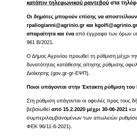
κατόπιν τηλεφωνικού ραντεβού
στα τηλέφ
Οι δημότες μπορούν επίσης να αποστείλουν 
rpaliogianni
@
agrinio
.
gr
και
kgolfi@agrinio.g
απαραίτητα
και ένα
από έγγραφα των όρων υπ
961 Β/2021.
Ο Δήμος Αγρινίου προωθεί τη ρύθμιση μέχρι τ
δυνατότητας κατάθεσης αίτησης ρύθμισης οφει
Διοίκησης (
gov
.
gr
-
gr
-ΕΨΠ).
Ποιοι υπάγονται στην Έκτακτη ρύθμιση του 
Στη ρύθμιση υπάγονται οι οφειλές προς τους 
βεβαιωθεί
από 15.2.2020 μέχρι 30-06-2021
και
συμπεριλαμβανομένων των απωλειών ρυθμί
ΦΕΚ 96/11-6-2021).