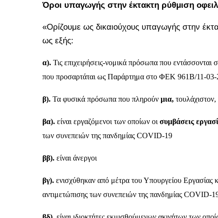
Όροι υπαγωγής στην έκτακτη ρύθμιση οφειλ
«Ορίζουμε ως δικαιούχους υπαγωγής στην έκτα
ως εξής:
α).
Τις επιχειρήσεις-νομικά πρόσωπα που εντάσσονται 
που προσαρτάται ως Παράρτημα στο ΦΕΚ 961Β/11-03-
β).
Τα φυσικά πρόσωπα που πληρούν
μια,
τουλάχιστον, 
βα).
είναι εργαζόμενοι των οποίων οι
συμβάσεις εργασ
των συνεπειών της πανδημίας COVID-19
ββ).
είναι άνεργοι
βγ).
ενισχύθηκαν από μέτρα του Υπουργείου Εργασίας κ
αντιμετώπισης των συνεπειών της πανδημίας COVID-1
βδ).
είναι ιδιοκτήτες εκμισθούμενων ακινήτων των οπο