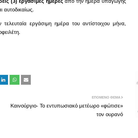
ρεις (3) εργάσιμες ημέρες
από την ημέρα υπαγωγής
ι αυτοδικαίως.
ην τελευταία εργάσιμη ημέρα
του αντίστοιχου μήνα,
οφειλέτη
.
ΕΠΌΜΕΝΟ ΘΈΜΑ
Καινούργιο- Το εντυπωσιακό μετέωρο «φώτισε»
τον ουρανό