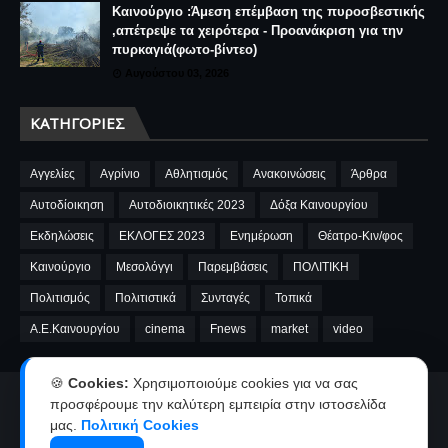
Καινούργιο :Άμεση επέμβαση της πυροσβεστικής
,απέτρεψε τα χειρότερα - Προανάκριση για την
πυρκαγιά(φωτο-βίντεο)
Αυγούστου 03, 2026
ΚΑΤΗΓΟΡΊΕΣ
Αγγελίες
Αγρίνιο
Αθλητισμός
Ανακοινώσεις
Άρθρα
Αυτοδίοικηση
Αυτοδιοικητικές 2023
Δόξα Καινουργίου
Εκδηλώσεις
ΕΚΛΟΓΕΣ 2023
Ενημέρωση
Θέατρο-Κιν/φος
Καινούργιο
Μεσολόγγι
Παρεμβάσεις
ΠΟΛΙΤΙΚΗ
Πολιτισμός
Πολιτιστικά
Συνταγές
Τοπικά
A.E.Καινουργίου
cinema
Fnews
market
video
🍪
Cookies:
Χρησιμοποιούμε cookies για να σας
Αρχική
Ταυτότητα
Όροι χρήσης-Πολιτική απορρήτου
προσφέρουμε την καλύτερη εμπειρία στην ιστοσελίδα
μας.
Πολιτική Cookies
Επικοινωνία-Διαφήμιση