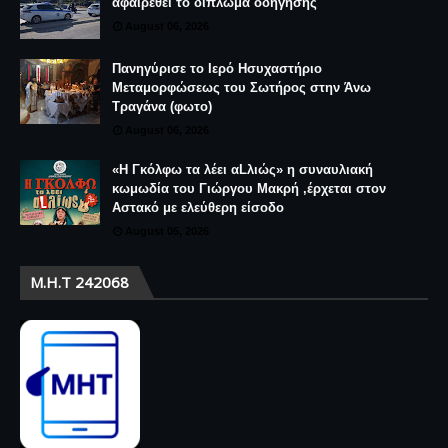
αφαιρεθεί το δίπλωμα οδήγησης
August 06, 2026
Πανηγύρισε το Ιερό Ησυχαστήριο
Μεταμορφώσεως του Σωτήρος στην Άνω
Τραγάνα (φωτο)
August 06, 2026
«Η Γκόλφω τα λέει αLλιώς» η συναυλιακή
κωμωδία του Γιώργου Μακρή ,έρχεται στον
Αστακό με ελεύθερη είσοδο
August 05, 2026
Μ.Η.Τ 242068