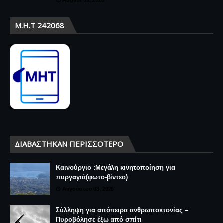
Μ.Η.Τ 242068
ΔΙΑΒΆΣΤΗΚΑΝ ΠΕΡΙΣΣΌΤΕΡΟ
Καινούργιο :Μεγάλη κινητοποίηση για
πυργαγιά(φωτο-βίντεο)
Αυγούστου 03, 2026
Σύλληψη για απόπειρα ανθρωποκτονίας –
Πυροβόλησε έξω από σπίτι