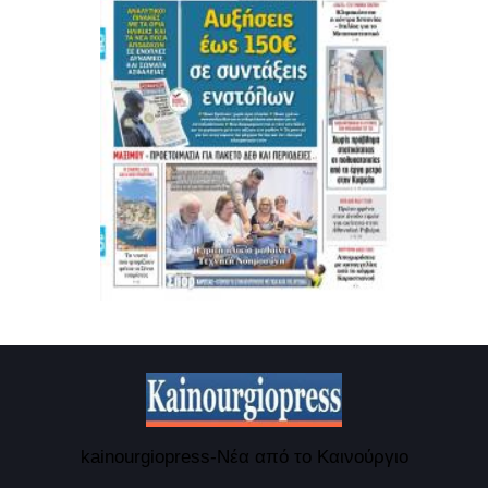
kainourgiopress-Νέα από το Καινούργιο