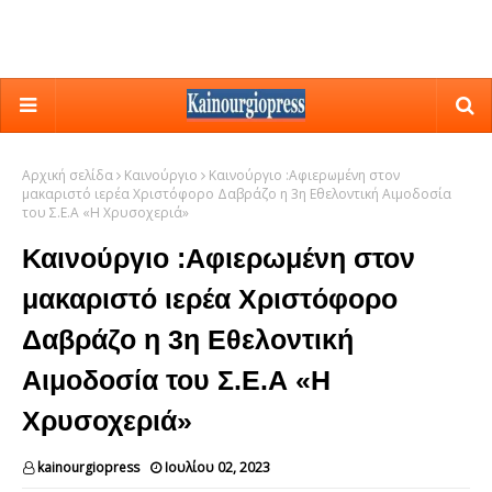
Αρχική σελίδα
Καινούργιο
Καινούργιο :Αφιερωμένη στον
μακαριστό ιερέα Χριστόφορο Δαβράζο η 3η Εθελοντική Αιμοδοσία
του Σ.Ε.Α «Η Χρυσοχεριά»
Καινούργιο :Αφιερωμένη στον
μακαριστό ιερέα Χριστόφορο
Δαβράζο η 3η Εθελοντική
Αιμοδοσία του Σ.Ε.Α «Η
Χρυσοχεριά»
kainourgiopress
Ιουλίου 02, 2023