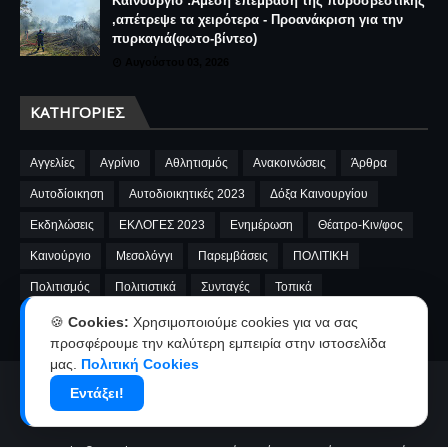
Καινούργιο :Άμεση επέμβαση της πυροσβεστικής
,απέτρεψε τα χειρότερα - Προανάκριση για την
πυρκαγιά(φωτο-βίντεο)
Αυγούστου 03, 2026
ΚΑΤΗΓΟΡΊΕΣ
Αγγελίες
Αγρίνιο
Αθλητισμός
Ανακοινώσεις
Άρθρα
Αυτοδίοικηση
Αυτοδιοικητικές 2023
Δόξα Καινουργίου
Εκδηλώσεις
ΕΚΛΟΓΕΣ 2023
Ενημέρωση
Θέατρο-Κιν/φος
Καινούργιο
Μεσολόγγι
Παρεμβάσεις
ΠΟΛΙΤΙΚΗ
Πολιτισμός
Πολιτιστικά
Συνταγές
Τοπικά
A.E.Καινουργίου
cinema
Fnews
market
video
🍪
Cookies:
Χρησιμοποιούμε cookies για να σας
προσφέρουμε την καλύτερη εμπειρία στην ιστοσελίδα
μας.
Πολιτική Cookies
Αρχική
Ταυτότητα
Όροι χρήσης-Πολιτική απορρήτου
Εντάξει!
Επικοινωνία-Διαφήμιση