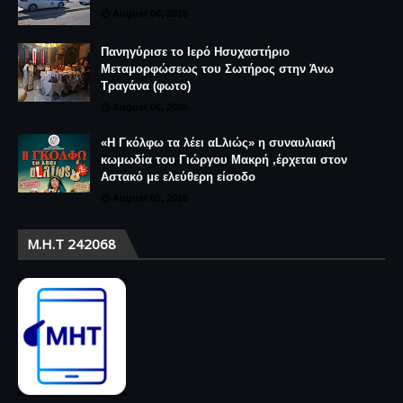
August 06, 2026
Πανηγύρισε το Ιερό Ησυχαστήριο
Μεταμορφώσεως του Σωτήρος στην Άνω
Τραγάνα (φωτο)
August 06, 2026
«Η Γκόλφω τα λέει αLλιώς» η συναυλιακή
κωμωδία του Γιώργου Μακρή ,έρχεται στον
Αστακό με ελεύθερη είσοδο
August 05, 2026
Μ.Η.Τ 242068