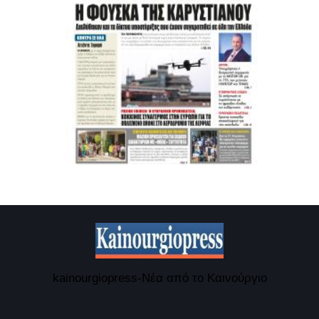
kainourgiopress-Νέα από το Καινούργιο