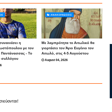
ΌΣ
ΑΝΑΚΟΙΝΏΣΕΙΣ
συναινέσει η
Με λαμπρότητα το Αιτωλικό θα
ωστόπουλου με τον
γιορτάσει τον Άγιο Ευγένιο τον
 Παντάνασσας - Το
Αιτωλό, στις 4-5 Αυγούστου
υ συλλόγου
August 04, 2026
26
σιεύονται!