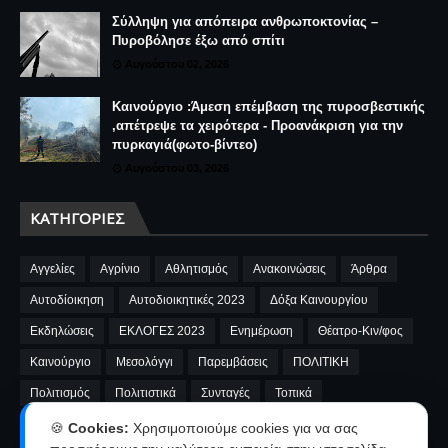
Σύλληψη για απόπειρα ανθρωποκτονίας –
Πυροβόλησε έξω από σπίτι
Αυγούστου 02, 2026
Καινούργιο :Άμεση επέμβαση της πυροσβεστικής
,απέτρεψε τα χειρότερα - Προανάκριση για την
πυρκαγιά(φωτο-βίντεο)
Αυγούστου 03, 2026
ΚΑΤΗΓΟΡΊΕΣ
Αγγελίες
Αγρίνιο
Αθλητισμός
Ανακοινώσεις
Άρθρα
Αυτοδίοικηση
Αυτοδιοικητικές 2023
Δόξα Καινουργίου
Εκδηλώσεις
ΕΚΛΟΓΕΣ 2023
Ενημέρωση
Θέατρο-Κιν/φος
Καινούργιο
Μεσολόγγι
Παρεμβάσεις
ΠΟΛΙΤΙΚΗ
Πολιτισμός
Πολιτιστικά
Συνταγές
Τοπικά
A.E.Καινουργίου
cinema
Fnews
market
video
🍪
Cookies:
Χρησιμοποιούμε cookies για να σας