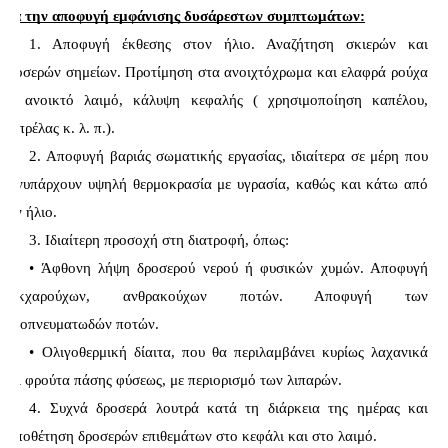
για την αποφυγή εμφάνισης δυσάρεστων συμπτωμάτων:
1. Αποφυγή έκθεσης στον ήλιο. Αναζήτηση σκιερών και 
δροσερών σημείων. Προτίμηση στα ανοιχτόχρωμα και ελαφρά ρούχα 
με ανοικτό λαιμό, κάλυψη κεφαλής ( χρησιμοποίηση καπέλου, 
ομπρέλας κ. λ. π.).
2. Αποφυγή βαριάς σωματικής εργασίας, ιδιαίτερα σε μέρη που 
συνυπάρχουν υψηλή θερμοκρασία με υγρασία, καθώς και κάτω από 
τον ήλιο.
3. Ιδιαίτερη προσοχή στη διατροφή, όπως:
• Άφθονη λήψη δροσερού νερού ή φυσικών χυμών. Αποφυγή 
σακχαρούχων, ανθρακούχων ποτών. Αποφυγή των 
οινοπνευματωδών ποτών.
• Ολιγοθερμική δίαιτα, που θα περιλαμβάνει κυρίως λαχανικά 
και φρούτα πάσης φύσεως, με περιορισμό των λιπαρών.
4. Συχνά δροσερά λουτρά κατά τη διάρκεια της ημέρας και 
τοποθέτηση δροσερών επιθεμάτων στο κεφάλι και στο λαιμό.