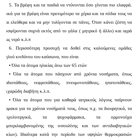
5. Τα βρέφη και τα παιδιά να ντύνονται όσο γίνεται πιο ελαφρά. 
Ειδικά για τα βρέφη είναι προτιμότερο τα χέρια και τα πόδια τους να 
είναι ελεύθερα και να μην τυλίγονται σε πάνες. Όταν κάνει ζέστη να 
προσφέρονται συχνά εκτός από το γάλα ( μητρικό ή άλλο) και υγρά 
όπως νερό κ.λ.π
6. Περισσότερη προσοχή να δοθεί στις καλούμενες ομάδες 
υψηλού κινδύνου του καύσωνα, που είναι
• Όλα τα άτομα ηλικίας άνω των 65 ετών
• Όλα τα άτομα που πάσχουν από χρόνια νοσήματα, όπως 
καρδιοπάθειες, νεφροπάθειες, πνευμονοπάθειες, ηπατοπάθειες, 
σακχαρώδη διαβήτη κ.λ.π.
• Όλα τα άτομα που για καθαρά ιατρικούς λόγους παίρνουν 
φάρμακα για τα χρόνια νοσήματά τους, όπως π.χ. τα διουρητικά, τα 
αντιχολινεργικά, τα ψυχοφάρμακα, τα ορμονούχα 
(συμπεριλαμβανομένης της ινσουλίνης και των αντιδιαβητικών 
δισκίων). Ιδιαίτερα κατά την περίοδο των υψηλών θερμοκρασιών 