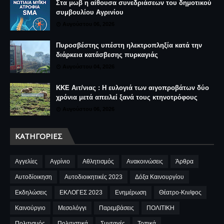
Στα μωβ η αίθουσα συνεδριάσεων του δημοτικού
συμβουλίου Αγρινίου
Αυγούστου 06, 2026
Πυροσβέστης υπέστη ηλεκτροπληξία κατά την
διάρκεια κατάσβεσης πυρκαγιάς
Αυγούστου 04, 2026
ΚΚΕ Αιτ/νιας : Η ευλογιά των αιγοπροβάτων δύο
χρόνια μετά απειλεί ξανά τους κτηνοτρόφους
Αυγούστου 06, 2026
ΚΑΤΗΓΟΡΊΕΣ
Αγγελίες
Αγρίνιο
Αθλητισμός
Ανακοινώσεις
Άρθρα
Αυτοδίοικηση
Αυτοδιοικητικές 2023
Δόξα Καινουργίου
Εκδηλώσεις
ΕΚΛΟΓΕΣ 2023
Ενημέρωση
Θέατρο-Κιν/φος
Καινούργιο
Μεσολόγγι
Παρεμβάσεις
ΠΟΛΙΤΙΚΗ
Πολιτισμός
Πολιτιστικά
Συνταγές
Τοπικά