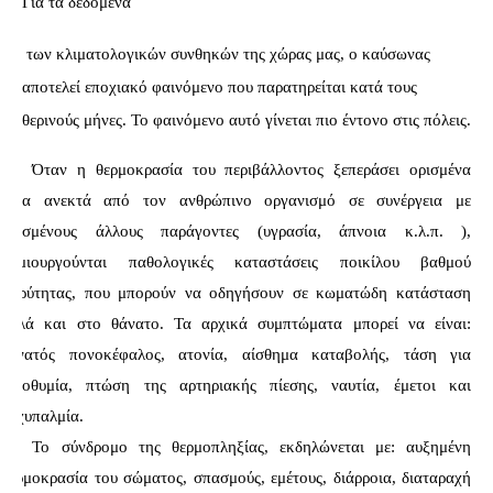
Για τα δεδομένα
 των κλιματολογικών συνθηκών της χώρας μας, ο καύσωνας 
αποτελεί εποχιακό φαινόμενο που παρατηρείται κατά τους 
θερινούς μήνες. Το φαινόμενο αυτό γίνεται πιο έντονο στις πόλεις.
Όταν η θερμοκρασία του περιβάλλοντος ξεπεράσει ορισμένα 
όρια ανεκτά από τον ανθρώπινο οργανισμό σε συνέργεια με 
ορισμένους άλλους παράγοντες (υγρασία, άπνοια κ.λ.π. ), 
δημιουργούνται παθολογικές καταστάσεις ποικίλου βαθμού 
βαρύτητας, που μπορούν να οδηγήσουν σε κωματώδη κατάσταση 
αλλά και στο θάνατο. Τα αρχικά συμπτώματα μπορεί να είναι: 
δυνατός πονοκέφαλος, ατονία, αίσθημα καταβολής, τάση για 
λιποθυμία, πτώση της αρτηριακής πίεσης, ναυτία, έμετοι και 
ταχυπαλμία. 
Το σύνδρομο της θερμοπληξίας, εκδηλώνεται με: αυξημένη 
θερμοκρασία του σώματος, σπασμούς, εμέτους, διάρροια, διαταραχή 