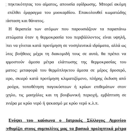
της πηκτικότητας του αίματος, απουσία εφίδρωσης. Μπορεί ακόμη 
να επέλθει έμφραγμα του μυοκαρδίου. Επακολουθεί κωματώδης 
κατάσταση και θάνατος.
Η θεραπεία των ατόμων που παρουσιάζουν τα παραπάνω 
συμπτώματα όταν η θερμοκρασία του περιβάλλοντος είναι υψηλή, 
πρέπει να γίνεται κατά προτίμηση σε νοσηλευτικά ιδρύματα, αλλά ως 
πρώτες βοήθειες μέχρι τη διακομιδή τους σε αυτά, θα πρέπει να 
εφαρμοστούν άμεσα μέτρα ελάττωσης της θερμοκρασίας του 
σώματος: μεταφορά του θερμόπληκτου άμεσα σε μέρος δροσερό, 
ευάερο, σκιερό κατά προτίμηση κλιματιζόμενο, πλήρης έκδυση από 
τα ρούχα, τοποθέτηση παγοκύστεων ή κρύων επιθεμάτων στον 
τράχηλο, τις μασχάλες και τη βουβωνική περιοχή, εμβάπτιση σε 
μπανιέρα με κρύο νερό ή ψεκασμό με κρύο νερό κ.λ.π.
Ενόψει του καύσωνα ο Ιατρικός Σύλλογος Αγρινίου 
υπενθυμίζει στους συμπολίτες μας τα βασικά προληπτικά μέτρα 