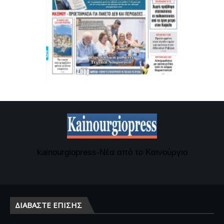
kainourgiopress-Νέα από το Καινούργιο
ΔΙΑΒΆΣΤΕ ΕΠΊΣΗΣ