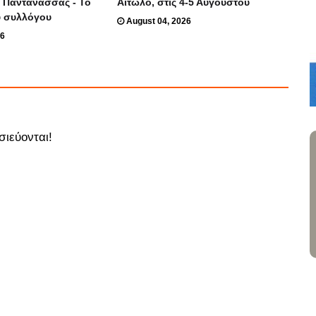
 Παντάνασσας - Το
Αιτωλό, στις 4-5 Αυγούστου
υ συλλόγου
August 04, 2026
26
σιεύονται!