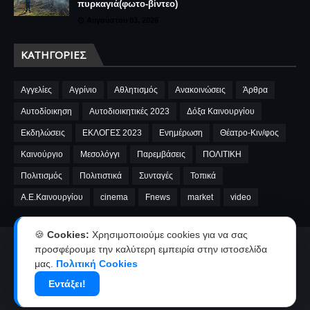
πυρκαγιά(φωτο-βίντεο)
Αυγούστου 03, 2026
ΚΑΤΗΓΟΡΊΕΣ
Αγγελίες
Αγρίνιο
Αθλητισμός
Ανακοινώσεις
Άρθρα
Αυτοδίοικηση
Αυτοδιοικητικές 2023
Δόξα Καινουργίου
Εκδηλώσεις
ΕΚΛΟΓΕΣ 2023
Ενημέρωση
Θέατρο-Κιν/φος
Καινούργιο
Μεσολόγγι
Παρεμβάσεις
ΠΟΛΙΤΙΚΗ
Πολιτισμός
Πολιτιστικά
Συνταγές
Τοπικά
A.E.Καινουργίου
cinema
Fnews
market
video
🍪
Cookies:
Χρησιμοποιούμε cookies για να σας
Αρχική
Ταυτότητα
Όροι χρήσης-Πολιτική απορρήτου
προσφέρουμε την καλύτερη εμπειρία στην ιστοσελίδα
μας.
Πολιτική Cookies
Επικοινωνία-Διαφήμιση
Εντάξει!
Copyright ©
2026
kainourgiopress-Νέα από το Καινούργιο,το Αγρίνιο
και την Αιτωλοακαρνανία