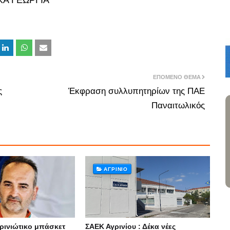
Α ΓΕΩΡΓΙΑ
ΕΠΌΜΕΝΟ ΘΈΜΑ
ς
Έκφραση συλλυπητηρίων της ΠΑΕ
Παναιτωλικός
ΑΓΡΊΝΙΟ
ρινιώτικο μπάσκετ
ΣΑΕΚ Αγρινίου : Δέκα νέες