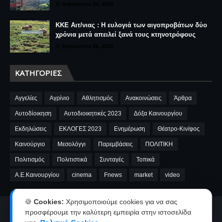
Αυγούστου 04, 2026
ΚΚΕ Αιτ/νιας : Η ευλογιά των αιγοπροβάτων δύο
χρόνια μετά απειλεί ξανά τους κτηνοτρόφους
Αυγούστου 06, 2026
ΚΑΤΗΓΟΡΊΕΣ
Αγγελίες
Αγρίνιο
Αθλητισμός
Ανακοινώσεις
Άρθρα
Αυτοδίοικηση
Αυτοδιοικητικές 2023
Δόξα Καινουργίου
Εκδηλώσεις
ΕΚΛΟΓΕΣ 2023
Ενημέρωση
Θέατρο-Κιν/φος
Καινούργιο
Μεσολόγγι
Παρεμβάσεις
ΠΟΛΙΤΙΚΗ
Πολιτισμός
Πολιτιστικά
Συνταγές
Τοπικά
A.E.Καινουργίου
cinema
Fnews
market
video
🍪
Cookies:
Χρησιμοποιούμε cookies για να σας
Αρχική
Ταυτότητα
Όροι χρήσης-Πολιτική απορρήτου
προσφέρουμε την καλύτερη εμπειρία στην ιστοσελίδα