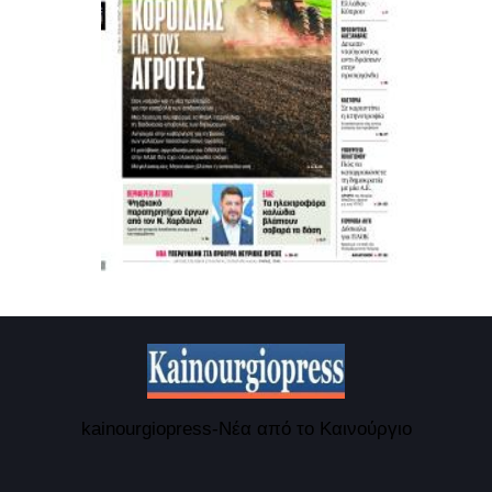
kainourgiopress-Νέα από το Καινούργιο