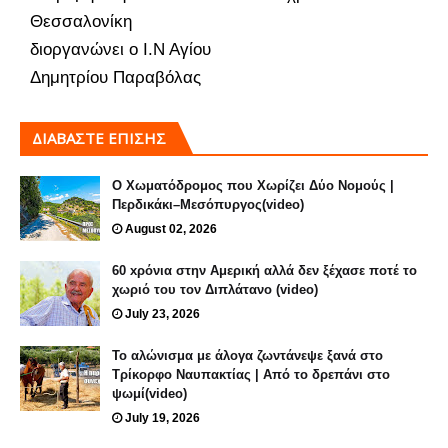
Θεσσαλονίκη
διοργανώνει ο Ι.Ν Αγίου
Δημητρίου Παραβόλας
ΔΙΑΒΑΣΤΕ ΕΠΙΣΗΣ
Ο Χωματόδρομος που Χωρίζει Δύο Νομούς |
Περδικάκι–Μεσόπυργος(video)
August 02, 2026
60 xρόνια στην Αμερική αλλά δεν ξέχασε ποτέ το
χωριό του τον Διπλάτανο (video)
July 23, 2026
Το αλώνισμα με άλογα ζωντάνεψε ξανά στο
Τρίκορφο Ναυπακτίας | Από το δρεπάνι στο
ψωμί(video)
July 19, 2026