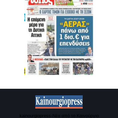
kainourgiopress-Νέα από το Καινούργιο