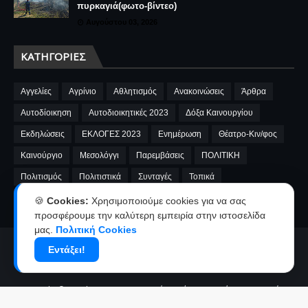
πυρκαγιά(φωτο-βίντεο)
Αυγούστου 03, 2026
ΚΑΤΗΓΟΡΊΕΣ
Αγγελίες
Αγρίνιο
Αθλητισμός
Ανακοινώσεις
Άρθρα
Αυτοδίοικηση
Αυτοδιοικητικές 2023
Δόξα Καινουργίου
Εκδηλώσεις
ΕΚΛΟΓΕΣ 2023
Ενημέρωση
Θέατρο-Κιν/φος
Καινούργιο
Μεσολόγγι
Παρεμβάσεις
ΠΟΛΙΤΙΚΗ
Πολιτισμός
Πολιτιστικά
Συνταγές
Τοπικά
A.E.Καινουργίου
cinema
Fnews
market
video
🍪
Cookies:
Χρησιμοποιούμε cookies για να σας
προσφέρουμε την καλύτερη εμπειρία στην ιστοσελίδα
μας.
Πολιτική Cookies
Αρχική
Ταυτότητα
Όροι χρήσης-Πολιτική απορρήτου
Εντάξει!
Επικοινωνία-Διαφήμιση
Copyright ©
2026
kainourgiopress-Νέα από το Καινούργιο,το Αγρίνιο
και την Αιτωλοακαρνανία