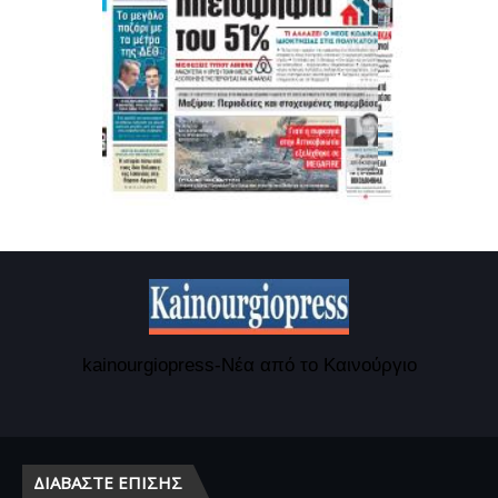
kainourgiopress-Νέα από το Καινούργιο
ΔΙΑΒΆΣΤΕ ΕΠΊΣΗΣ