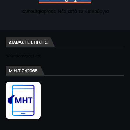
kainourgiopress-Νέα από το Καινούργιο
ΔΙΑΒΆΣΤΕ ΕΠΊΣΗΣ
5/random/post-list
Μ.Η.Τ 242068