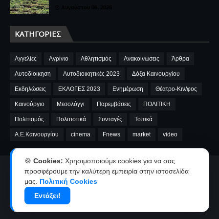
Αυγούστου 06, 2026
ΚΑΤΗΓΟΡΊΕΣ
Αγγελίες
Αγρίνιο
Αθλητισμός
Ανακοινώσεις
Άρθρα
Αυτοδίοικηση
Αυτοδιοικητικές 2023
Δόξα Καινουργίου
Εκδηλώσεις
ΕΚΛΟΓΕΣ 2023
Ενημέρωση
Θέατρο-Κιν/φος
Καινούργιο
Μεσολόγγι
Παρεμβάσεις
ΠΟΛΙΤΙΚΗ
Πολιτισμός
Πολιτιστικά
Συνταγές
Τοπικά
A.E.Καινουργίου
cinema
Fnews
market
video
🍪
Cookies:
Χρησιμοποιούμε cookies για να σας
προσφέρουμε την καλύτερη εμπειρία στην ιστοσελίδα
Αρχική
Ταυτότητα
Όροι χρήσης-Πολιτική απορρήτου
μας.
Πολιτική Cookies
Επικοινωνία-Διαφήμιση
Εντάξει!
Copyright ©
2026
kainourgiopress-Νέα από το Καινούργιο,το Αγρίνιο
και την Αιτωλοακαρνανία