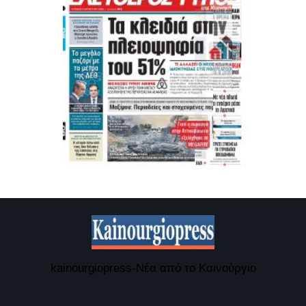
kainourgiopress-Νέα από το Καινούργιο