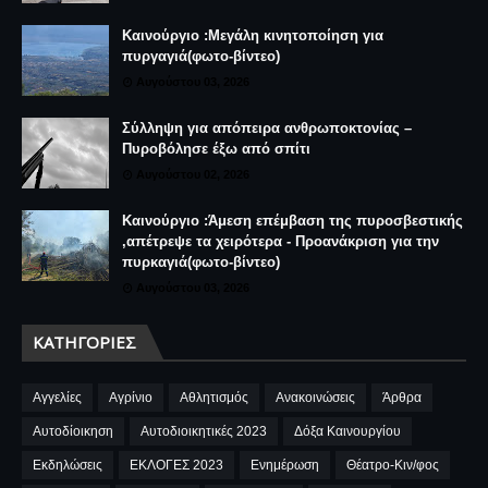
Καινούργιο :Μεγάλη κινητοποίηση για
πυργαγιά(φωτο-βίντεο)
Αυγούστου 03, 2026
Σύλληψη για απόπειρα ανθρωποκτονίας –
Πυροβόλησε έξω από σπίτι
Αυγούστου 02, 2026
Καινούργιο :Άμεση επέμβαση της πυροσβεστικής
,απέτρεψε τα χειρότερα - Προανάκριση για την
πυρκαγιά(φωτο-βίντεο)
Αυγούστου 03, 2026
ΚΑΤΗΓΟΡΊΕΣ
Αγγελίες
Αγρίνιο
Αθλητισμός
Ανακοινώσεις
Άρθρα
Αυτοδίοικηση
Αυτοδιοικητικές 2023
Δόξα Καινουργίου
Εκδηλώσεις
ΕΚΛΟΓΕΣ 2023
Ενημέρωση
Θέατρο-Κιν/φος