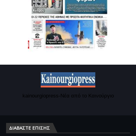
kainourgiopress-Νέα από το Καινούργιο
ΔΙΑΒΆΣΤΕ ΕΠΊΣΗΣ