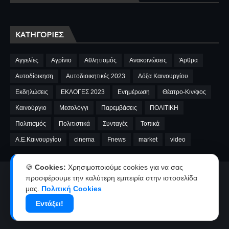
ΚΑΤΗΓΟΡΊΕΣ
Αγγελίες
Αγρίνιο
Αθλητισμός
Ανακοινώσεις
Άρθρα
Αυτοδίοικηση
Αυτοδιοικητικές 2023
Δόξα Καινουργίου
Εκδηλώσεις
ΕΚΛΟΓΕΣ 2023
Ενημέρωση
Θέατρο-Κιν/φος
Καινούργιο
Μεσολόγγι
Παρεμβάσεις
ΠΟΛΙΤΙΚΗ
Πολιτισμός
Πολιτιστικά
Συνταγές
Τοπικά
A.E.Καινουργίου
cinema
Fnews
market
video
🍪
Cookies:
Χρησιμοποιούμε cookies για να σας
προσφέρουμε την καλύτερη εμπειρία στην ιστοσελίδα
Αρχική
Ταυτότητα
Όροι χρήσης-Πολιτική απορρήτου
μας.
Πολιτική Cookies
Επικοινωνία-Διαφήμιση
Εντάξει!
Copyright ©
2026
kainourgiopress-Νέα από το Καινούργιο,το Αγρίνιο
και την Αιτωλοακαρνανία