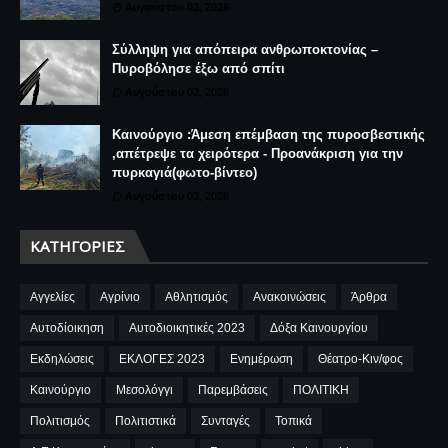
Αυγούστου 03, 2026
Σύλληψη για απόπειρα ανθρωποκτονίας –
Πυροβόλησε έξω από σπίτι
Αυγούστου 02, 2026
Καινούργιο :Άμεση επέμβαση της πυροσβεστικής
,απέτρεψε τα χειρότερα - Προανάκριση για την
πυρκαγιά(φωτο-βίντεο)
Αυγούστου 03, 2026
ΚΑΤΗΓΟΡΊΕΣ
Αγγελίες
Αγρίνιο
Αθλητισμός
Ανακοινώσεις
Άρθρα
Αυτοδίοικηση
Αυτοδιοικητικές 2023
Δόξα Καινουργίου
Εκδηλώσεις
ΕΚΛΟΓΕΣ 2023
Ενημέρωση
Θέατρο-Κιν/φος
Καινούργιο
Μεσολόγγι
Παρεμβάσεις
ΠΟΛΙΤΙΚΗ
Πολιτισμός
Πολιτιστικά
Συνταγές
Τοπικά