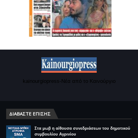
kainourgiopress-Νέα από το Καινούργιο
ΔΙΑΒΆΣΤΕ ΕΠΊΣΗΣ
Στα μωβ η αίθουσα συνεδριάσεων του δημοτικού
συμβουλίου Αγρινίου