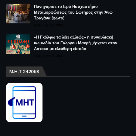
Πανηγύρισε το Ιερό Ησυχαστήριο
Μεταμορφώσεως του Σωτήρος στην Άνω
Τραγάνα (φωτο)
August 06, 2026
«Η Γκόλφω τα λέει αLλιώς» η συναυλιακή
κωμωδία του Γιώργου Μακρή ,έρχεται στον
Αστακό με ελεύθερη είσοδο
August 05, 2026
Μ.Η.Τ 242068