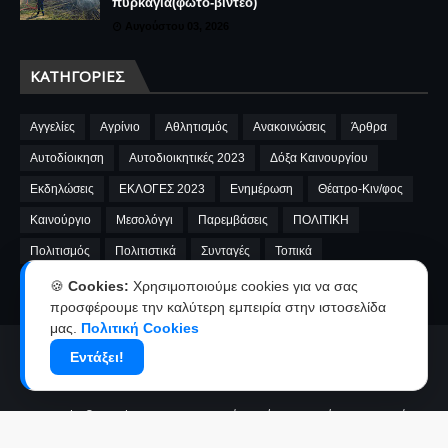
πυρκαγιά(φωτο-βίντεο)
Αυγούστου 03, 2026
ΚΑΤΗΓΟΡΊΕΣ
Αγγελίες
Αγρίνιο
Αθλητισμός
Ανακοινώσεις
Άρθρα
Αυτοδίοικηση
Αυτοδιοικητικές 2023
Δόξα Καινουργίου
Εκδηλώσεις
ΕΚΛΟΓΕΣ 2023
Ενημέρωση
Θέατρο-Κιν/φος
Καινούργιο
Μεσολόγγι
Παρεμβάσεις
ΠΟΛΙΤΙΚΗ
Πολιτισμός
Πολιτιστικά
Συνταγές
Τοπικά
A.E.Καινουργίου
cinema
Fnews
market
video
🍪
Cookies:
Χρησιμοποιούμε cookies για να σας
προσφέρουμε την καλύτερη εμπειρία στην ιστοσελίδα
μας.
Πολιτική Cookies
Αρχική
Ταυτότητα
Όροι χρήσης-Πολιτική απορρήτου
Εντάξει!
Επικοινωνία-Διαφήμιση
Copyright ©
2026
kainourgiopress-Νέα από το Καινούργιο,το Αγρίνιο
και την Αιτωλοακαρνανία