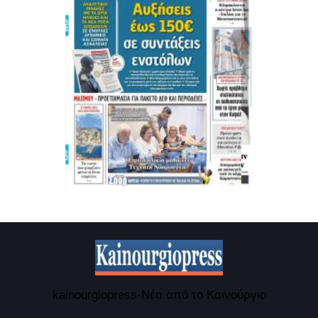
kainourgiopress-Νέα από το Καινούργιο