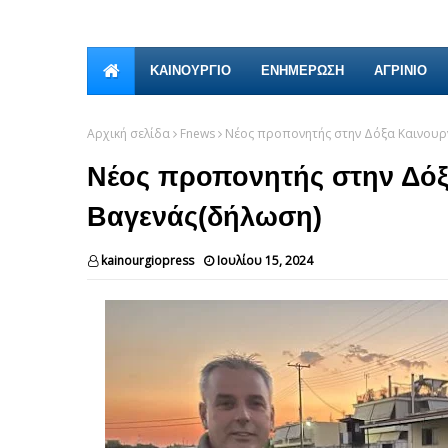
ΚΑΙΝΟΎΡΓΙΟ
ΕΝΗΜΕΡΩΣΗ
ΑΓΡΙΝΙΟ
Αρχική σελίδα
Fnews
Νέος προπονητής στην Δόξα Καινουρ
Νέος προπονητής στην Δόξ
Βαγενάς(δήλωση)
kainourgiopress
Ιουλίου 15, 2024