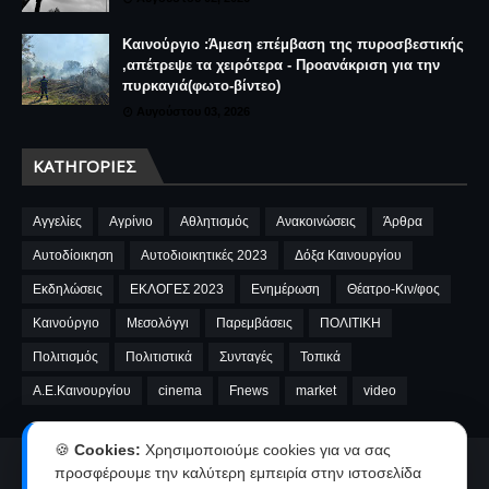
Καινούργιο :Άμεση επέμβαση της πυροσβεστικής
,απέτρεψε τα χειρότερα - Προανάκριση για την
πυρκαγιά(φωτο-βίντεο)
Αυγούστου 03, 2026
ΚΑΤΗΓΟΡΊΕΣ
Αγγελίες
Αγρίνιο
Αθλητισμός
Ανακοινώσεις
Άρθρα
Αυτοδίοικηση
Αυτοδιοικητικές 2023
Δόξα Καινουργίου
Εκδηλώσεις
ΕΚΛΟΓΕΣ 2023
Ενημέρωση
Θέατρο-Κιν/φος
Καινούργιο
Μεσολόγγι
Παρεμβάσεις
ΠΟΛΙΤΙΚΗ
Πολιτισμός
Πολιτιστικά
Συνταγές
Τοπικά
A.E.Καινουργίου
cinema
Fnews
market
video
🍪
Cookies:
Χρησιμοποιούμε cookies για να σας
προσφέρουμε την καλύτερη εμπειρία στην ιστοσελίδα
Αρχική
Ταυτότητα
Όροι χρήσης-Πολιτική απορρήτου