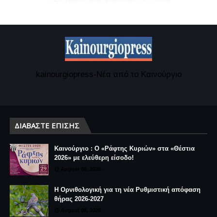
kainourgiopress-Νέα από το Καινούργιο
ΔΙΑΒΆΣΤΕ ΕΠΊΣΗΣ
Καινούργιο : Ο «Ράφτης Κυριών» στα «Θέστια
2026» με ελεύθερη είσοδο!
August 08, 2026
Η Ορνιθολογική για τη νέα Ρυθμιστική απόφαση
θήρας 2026-2027
August 08, 2026