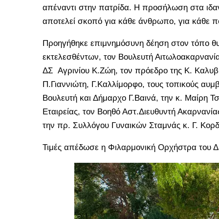
απέναντι στην πατρίδα. Η προσήλωση στα ιδαν
αποτελεί σκοπό για κάθε άνθρωπο, για κάθε π
Προηγήθηκε επιμνημόσυνη δέηση στον τόπο θυ
εκτελεσθέντων, τον Βουλευτή Αιτωλοακαρνανί
ΔΣ Αγρινίου Κ.Ζώη, τον πρόεδρο της Κ. Καλυβ
Π.Γιαννιώτη, Γ.Καλλίμορφο, τους τοπικούς αυ
Βουλευτή και Δήμαρχο Γ.Βαινά, την κ. Μαίρη Τ
Εταιρείας, τον Βοηθό Αστ.Διευθυντή Ακαρνανί
την πρ. Συλλόγου Γυναικών Σταμνάς κ. Γ. Κορ
Τιμές απέδωσε η Φιλαρμονική Ορχήστρα του Δ