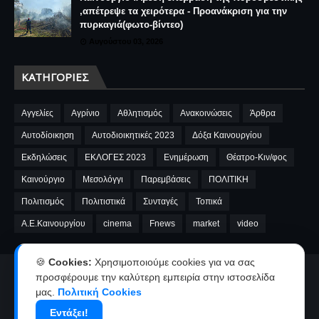
,απέτρεψε τα χειρότερα - Προανάκριση για την
πυρκαγιά(φωτο-βίντεο)
Αυγούστου 03, 2026
ΚΑΤΗΓΟΡΊΕΣ
Αγγελίες
Αγρίνιο
Αθλητισμός
Ανακοινώσεις
Άρθρα
Αυτοδίοικηση
Αυτοδιοικητικές 2023
Δόξα Καινουργίου
Εκδηλώσεις
ΕΚΛΟΓΕΣ 2023
Ενημέρωση
Θέατρο-Κιν/φος
Καινούργιο
Μεσολόγγι
Παρεμβάσεις
ΠΟΛΙΤΙΚΗ
Πολιτισμός
Πολιτιστικά
Συνταγές
Τοπικά
A.E.Καινουργίου
cinema
Fnews
market
video
🍪
Cookies:
Χρησιμοποιούμε cookies για να σας
Αρχική
Ταυτότητα
Όροι χρήσης-Πολιτική απορρήτου
προσφέρουμε την καλύτερη εμπειρία στην ιστοσελίδα
μας.
Πολιτική Cookies
Επικοινωνία-Διαφήμιση
Εντάξει!
Copyright ©
2026
kainourgiopress-Νέα από το Καινούργιο,το Αγρίνιο