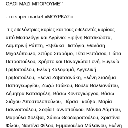
ΟΛΟΙ ΜΑΖΙ ΜΠΟΡΟΥΜΕ΄΄
- το super market «ΜΟΥΡΚΑΣ»
-τις εθελόντριες κυρίες και τους εθελοντές κυρίους
από Μεσολόγγι και Αγρίνιο: Ειρήνη Νατσικώστα,
Λαμπρινή Ράπτη, Ρεβέκκα Πιστόγια, Θανάση
Μιχαλόπουλο, Σπύρο Σταράμο, Τέτα Ρεπάσου, Γιώτα
Πετροπούλου, Χρήστο και Παναγιώτα Γονή, Ευγενία
Γριβοπούλου, Ελένη Καλομαμά, Αγγελική
Γριβοπούλου, Έλενα Ζαβιτσανάκη, Ελένη Σιαδήμα-
Παπαγεωργίου, Ζωζώ Τσώκου, Βούλα Βαλλιανάτου,
Δήμητρα Κατσαρέλη, Βάσω Κοντογιώργου, Βάσω
Σιάχου-Αποστολοπούλου, Πέρσα Γκούβα, Μαρία
Γιαννοπούλου, Σοφία Γιαννοπούλου, Μάνθα Λάμπου,
Μαρούλα Χολέβα, Χάιδω Θεοδωροπούλου, Χριστίνα
Φίλου, Ναντίνα Φίλου, Εμμανουέλα Μάλαινου, Ελένη