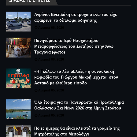
ΔΙΑΒΆΣΤΕ ΕΠΊΣΗΣ
Αγρίνιο: Ενεπλάκη σε τροχαίο ενώ του είχε
αφαιρεθεί το δίπλωμα οδήγησης
August 06, 2026
Πανηγύρισε το Ιερό Ησυχαστήριο
Μεταμορφώσεως του Σωτήρος στην Άνω
Τραγάνα (φωτο)
August 06, 2026
«Η Γκόλφω τα λέει αLλιώς» η συναυλιακή
κωμωδία του Γιώργου Μακρή ,έρχεται στον
Αστακό με ελεύθερη είσοδο
August 05, 2026
Όλα έτοιμα για το Πανευρωπαϊκό Πρωτάθλημα
Θαλάσσιου Σκι Νέων 2026 στη λίμνη Στράτου
August 05, 2026
Ποιες ημέρες θα είναι κλειστά τα γραμεία της
Μητρόπολης στο Μεσολόγγι