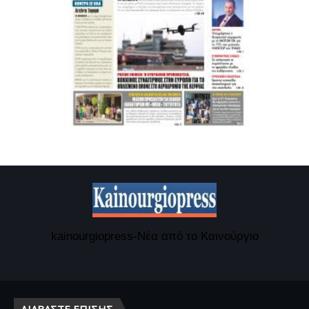
kainourgiopress-Νέα από το Καινούργιο