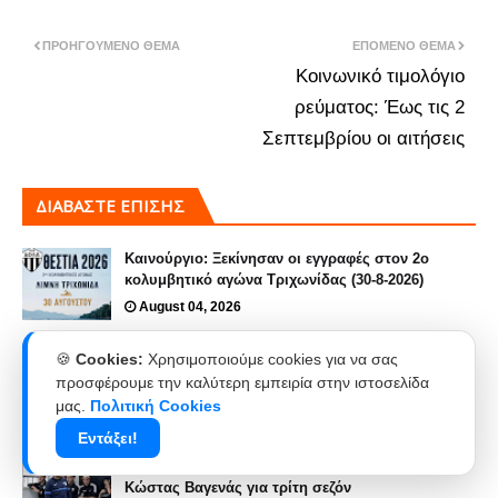
ΠΡΟΗΓΟΎΜΕΝΟ ΘΈΜΑ
ΕΠΌΜΕΝΟ ΘΈΜΑ
Κοινωνικό τιμολόγιο
ρεύματος: Έως τις 2
Σεπτεμβρίου οι αιτήσεις
ΔΙΑΒΑΣΤΕ ΕΠΙΣΗΣ
Καινούργιο: Ξεκίνησαν οι εγγραφές στον 2ο
κολυμβητικό αγώνα Τριχωνίδας (30-8-2026)
August 04, 2026
Καινούργιο : Μεγάλη συμμετοχή και επιτυχία στο
🍪
Cookies:
Χρησιμοποιούμε cookies για να σας
Summer Camp της Δόξας (video)– Το
προσφέρουμε την καλύτερη εμπειρία στην ιστοσελίδα
«ευχαριστώ» του συλλόγου
μας.
Πολιτική Cookies
July 26, 2026
Εντάξει!
Συνεχίζει στο τιμόνι της Δόξας Καινουργίου ο
Κώστας Βαγενάς για τρίτη σεζόν