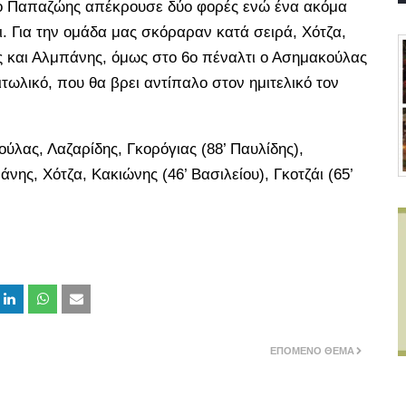
 ο Παπαζώης απέκρουσε δύο φορές ενώ ένα ακόμα
. Για την ομάδα μας σκόραραν κατά σειρά, Χότζα,
ς και Αλμπάνης, όμως στο 6ο πέναλτι ο Ασημακούλας
ωλικό, που θα βρει αντίπαλο στον ημιτελικό τον
λας, Λαζαρίδης, Γκορόγιας (88’ Παυλίδης),
ης, Χότζα, Κακιώνης (46’ Βασιλείου), Γκοτζάι (65’
ΕΠΌΜΕΝΟ ΘΈΜΑ