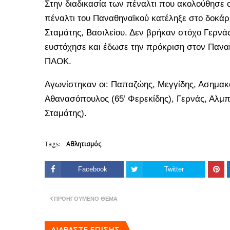
Στην διαδικασία των πέναλτι που ακολούθησε
πέναλτι του Παναθηναϊκού κατέληξε στο δοκάρι
Σταμάτης, Βασιλείου. Δεν βρήκαν στόχο Γερνά
ευστόχησε και έδωσε την πρόκριση στον Παναιτ
ΠΑΟΚ.
Αγωνίστηκαν οι: Παπαζώης, Μεγγίδης, Ασημακού
Αθανασόπουλος (65’ Φερεκίδης), Γερνάς, Αλμπάν
Σταμάτης).
Tags:
Αθλητισμός
Facebook
Twitter
ΠΡΟΗΓΟΎΜΕΝΟ ΘΈΜΑ
ΔΙΑΒΑΣΤΕ ΕΠΙΣΗΣ