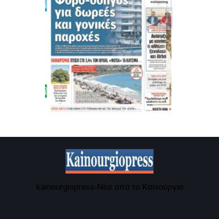
kainourgiopress-Νέα από το Καινούργιο