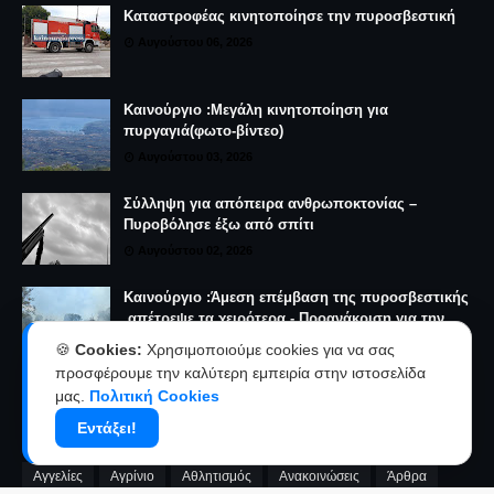
Καταστροφέας κινητοποίησε την πυροσβεστική
Αυγούστου 06, 2026
Καινούργιο :Μεγάλη κινητοποίηση για
πυργαγιά(φωτο-βίντεο)
Αυγούστου 03, 2026
Σύλληψη για απόπειρα ανθρωποκτονίας –
Πυροβόλησε έξω από σπίτι
Αυγούστου 02, 2026
Καινούργιο :Άμεση επέμβαση της πυροσβεστικής
,απέτρεψε τα χειρότερα - Προανάκριση για την
πυρκαγιά(φωτο-βίντεο)
🍪
Cookies:
Χρησιμοποιούμε cookies για να σας
Αυγούστου 03, 2026
προσφέρουμε την καλύτερη εμπειρία στην ιστοσελίδα
μας.
Πολιτική Cookies
ΚΑΤΗΓΟΡΊΕΣ
Εντάξει!
Αγγελίες
Αγρίνιο
Αθλητισμός
Ανακοινώσεις
Άρθρα