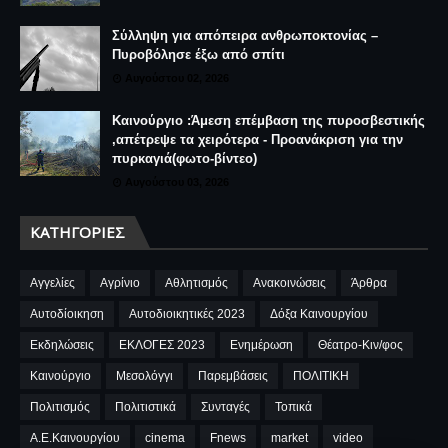
Σύλληψη για απόπειρα ανθρωποκτονίας –
Πυροβόλησε έξω από σπίτι
Αυγούστου 02, 2026
Καινούργιο :Άμεση επέμβαση της πυροσβεστικής
,απέτρεψε τα χειρότερα - Προανάκριση για την
πυρκαγιά(φωτο-βίντεο)
Αυγούστου 03, 2026
ΚΑΤΗΓΟΡΊΕΣ
Αγγελίες
Αγρίνιο
Αθλητισμός
Ανακοινώσεις
Άρθρα
Αυτοδίοικηση
Αυτοδιοικητικές 2023
Δόξα Καινουργίου
Εκδηλώσεις
ΕΚΛΟΓΕΣ 2023
Ενημέρωση
Θέατρο-Κιν/φος
Καινούργιο
Μεσολόγγι
Παρεμβάσεις
ΠΟΛΙΤΙΚΗ
Πολιτισμός
Πολιτιστικά
Συνταγές
Τοπικά
A.E.Καινουργίου
cinema
Fnews
market
video