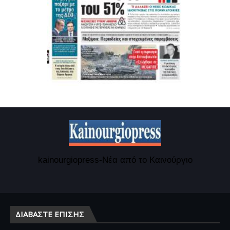
kainourgiopress-Νέα από το Καινούργιο
ΔΙΑΒΆΣΤΕ ΕΠΊΣΗΣ