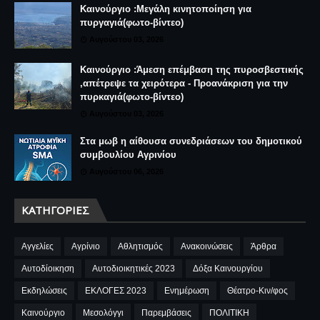
Καινούργιο :Μεγάλη κινητοποίηση για
πυργαγιά(φωτο-βίντεο)
Αυγούστου 03, 2026
Καινούργιο :Άμεση επέμβαση της πυροσβεστικής
,απέτρεψε τα χειρότερα - Προανάκριση για την
πυρκαγιά(φωτο-βίντεο)
Αυγούστου 03, 2026
Στα μωβ η αίθουσα συνεδριάσεων του δημοτικού
συμβουλίου Αγρινίου
Αυγούστου 06, 2026
ΚΑΤΗΓΟΡΊΕΣ
Αγγελίες
Αγρίνιο
Αθλητισμός
Ανακοινώσεις
Άρθρα
Αυτοδίοικηση
Αυτοδιοικητικές 2023
Δόξα Καινουργίου
Εκδηλώσεις
ΕΚΛΟΓΕΣ 2023
Ενημέρωση
Θέατρο-Κιν/φος
Καινούργιο
Μεσολόγγι
Παρεμβάσεις
ΠΟΛΙΤΙΚΗ