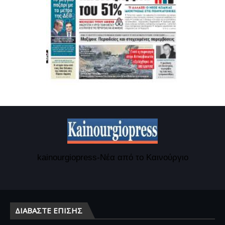
kainourgiopress-Νέα από το Καινούργιο
ΔΙΑΒΆΣΤΕ ΕΠΊΣΗΣ