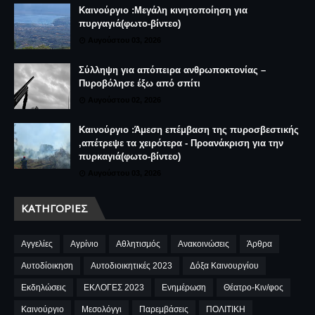
Καινούργιο :Μεγάλη κινητοποίηση για
πυργαγιά(φωτο-βίντεο)
Αυγούστου 03, 2026
Σύλληψη για απόπειρα ανθρωποκτονίας –
Πυροβόλησε έξω από σπίτι
Αυγούστου 02, 2026
Καινούργιο :Άμεση επέμβαση της πυροσβεστικής
,απέτρεψε τα χειρότερα - Προανάκριση για την
πυρκαγιά(φωτο-βίντεο)
Αυγούστου 03, 2026
ΚΑΤΗΓΟΡΊΕΣ
Αγγελίες
Αγρίνιο
Αθλητισμός
Ανακοινώσεις
Άρθρα
Αυτοδίοικηση
Αυτοδιοικητικές 2023
Δόξα Καινουργίου
Εκδηλώσεις
ΕΚΛΟΓΕΣ 2023
Ενημέρωση
Θέατρο-Κιν/φος
Καινούργιο
Μεσολόγγι
Παρεμβάσεις
ΠΟΛΙΤΙΚΗ