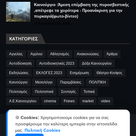
Καινούργιο :Άμεση επέμβαση της πυροσβεστικής
,απέτρεψε τα χειρότερα - Προανάκριση για την
πυρκαγιά(φωτο-βίντεο)
Αυγούστου 03, 2026
ΚΑΤΗΓΟΡΊΕΣ
Αγγελίες
Αγρίνιο
Αθλητισμός
Ανακοινώσεις
Άρθρα
Αυτοδίοικηση
Αυτοδιοικητικές 2023
Δόξα Καινουργίου
Εκδηλώσεις
ΕΚΛΟΓΕΣ 2023
Ενημέρωση
Θέατρο-Κιν/φος
Καινούργιο
Μεσολόγγι
Παρεμβάσεις
ΠΟΛΙΤΙΚΗ
Πολιτισμός
Πολιτιστικά
Συνταγές
Τοπικά
A.E.Καινουργίου
cinema
Fnews
market
video
🍪
Cookies:
Χρησιμοποιούμε cookies για να σας
Αρχική
Ταυτότητα
Όροι χρήσης-Πολιτική απορρήτου
προσφέρουμε την καλύτερη εμπειρία στην ιστοσελίδα
μας.
Πολιτική Cookies
Επικοινωνία-Διαφήμιση