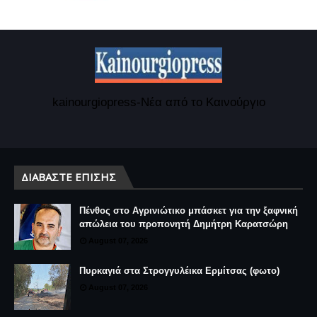
kainourgiopress-Νέα από το Καινούργιο
ΔΙΑΒΆΣΤΕ ΕΠΊΣΗΣ
Πένθος στο Αγρινιώτικο μπάσκετ για την ξαφνική
απώλεια του προπονητή Δημήτρη Καρατσώρη
August 07, 2026
Πυρκαγιά στα Στρογγυλέικα Ερμίτσας (φωτο)
August 07, 2026