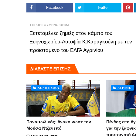
Facebook
Twitter
ΠΡΟΗΓΟΎΜΕΝΟ ΘΈΜΑ
Εκτεταμένες ζημιές στον κάμπο του
Ευηνοχωρίου-Αυτοψία Κ.Καραγκούνη με τον
προϊστάμενο του ΕΛΓΑ Αγρινίου
ΔΙΑΒΑΣΤΕ ΕΠΙΣΗΣ
ΑΘΛΗΤΙΣΜΌΣ
ΑΓΡΊΝΙΟ
Παναιτωλικός: Ανακοίνωσε τον
Πένθος στο Αγ
Μούσα Ντζενεπό
για την ξαφνι
προπονητή Δ