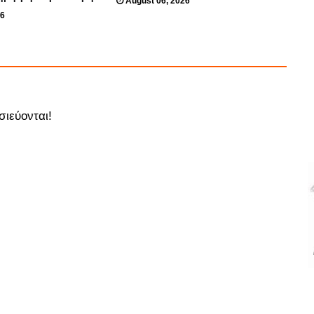
August 06, 2026
26
σιεύονται!