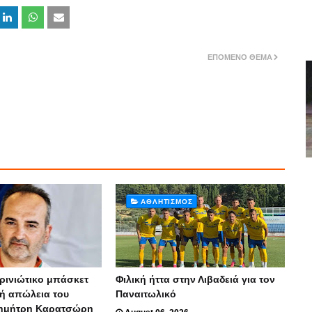
ΕΠΌΜΕΝΟ ΘΈΜΑ
ΑΘΛΗΤΙΣΜΌΣ
ρινιώτικο μπάσκετ
Φιλική ήττα στην Λιβαδειά για τον
κή απώλεια του
Παναιτωλικό
ημήτρη Καρατσώρη