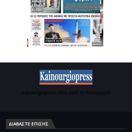
kainourgiopress-Νέα από το Καινούργιο
ΔΙΑΒΆΣΤΕ ΕΠΊΣΗΣ