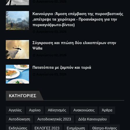
Αυγούστου 02, 2026
Καινούργιο :Άμεση επέμβαση της πυροσβεστικής
,απέτρεψε τα χειρότερα - Προανάκριση για την
πυρκαγιά(φωτο-βίντεο)
Αυγούστου 03, 2026
Σύγκρουση και πτώση δύο ελικοπτέρων στην
Ψάθα
Αυγούστου 02, 2026
Πατατόπιτα με ζαμπόν και τυριά
Αυγούστου 03, 2026
ΚΑΤΗΓΟΡΊΕΣ
Αγγελίες
Αγρίνιο
Αθλητισμός
Ανακοινώσεις
Άρθρα
Αυτοδίοικηση
Αυτοδιοικητικές 2023
Δόξα Καινουργίου
Εκδηλώσεις
ΕΚΛΟΓΕΣ 2023
Ενημέρωση
Θέατρο-Κιν/φος