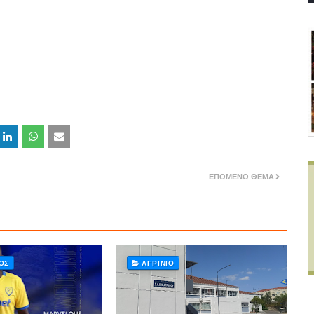
ΕΠΌΜΕΝΟ ΘΈΜΑ
ΌΣ
ΑΓΡΊΝΙΟ