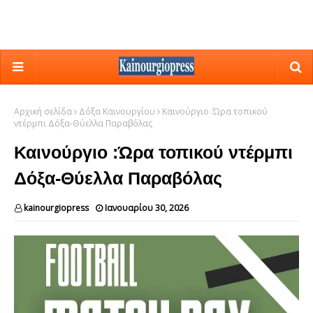
Αρχική σελίδα
Δόξα Καινουργίου
Καινούργιο :Ώρα τοπικού
ντέρμπι Δόξα-Θύελλα Παραβόλας
Καινούργιο :Ώρα τοπικού ντέρμπι
Δόξα-Θύελλα Παραβόλας
kainourgiopress
Ιανουαρίου 30, 2026