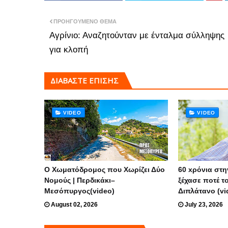
ΠΡΟΗΓΟΎΜΕΝΟ ΘΈΜΑ
Αγρίνιο: Αναζητούνταν με ένταλμα σύλληψης
για κλοπή
ΔΙΑΒΑΣΤΕ ΕΠΙΣΗΣ
VIDEO
VIDEO
Ο Χωματόδρομος που Χωρίζει Δύο
60 xρόνια στη
Νομούς | Περδικάκι–
ξέχασε ποτέ τ
Μεσόπυργος(video)
Διπλάτανο (vi
August 02, 2026
July 23, 2026