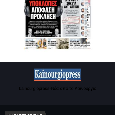
kainourgiopress-Νέα από το Καινούργιο