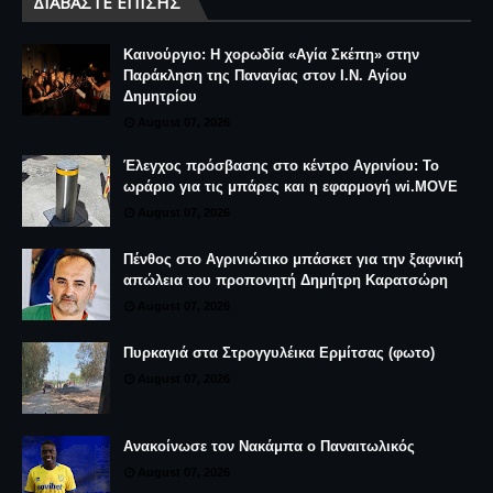
ΔΙΑΒΆΣΤΕ ΕΠΊΣΗΣ
Καινούργιο: Η χορωδία «Αγία Σκέπη» στην
Παράκληση της Παναγίας στον Ι.Ν. Αγίου
Δημητρίου
August 07, 2026
Έλεγχος πρόσβασης στο κέντρο Αγρινίου: Το
ωράριο για τις μπάρες και η εφαρμογή wi.MOVE
August 07, 2026
Πένθος στο Αγρινιώτικο μπάσκετ για την ξαφνική
απώλεια του προπονητή Δημήτρη Καρατσώρη
August 07, 2026
Πυρκαγιά στα Στρογγυλέικα Ερμίτσας (φωτο)
August 07, 2026
Ανακοίνωσε τον Νακάμπα ο Παναιτωλικός
August 07, 2026