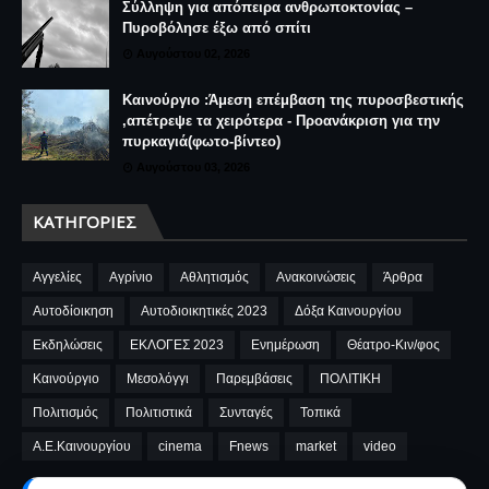
Σύλληψη για απόπειρα ανθρωποκτονίας –
Πυροβόλησε έξω από σπίτι
Αυγούστου 02, 2026
Καινούργιο :Άμεση επέμβαση της πυροσβεστικής
,απέτρεψε τα χειρότερα - Προανάκριση για την
πυρκαγιά(φωτο-βίντεο)
Αυγούστου 03, 2026
ΚΑΤΗΓΟΡΊΕΣ
Αγγελίες
Αγρίνιο
Αθλητισμός
Ανακοινώσεις
Άρθρα
Αυτοδίοικηση
Αυτοδιοικητικές 2023
Δόξα Καινουργίου
Εκδηλώσεις
ΕΚΛΟΓΕΣ 2023
Ενημέρωση
Θέατρο-Κιν/φος
Καινούργιο
Μεσολόγγι
Παρεμβάσεις
ΠΟΛΙΤΙΚΗ
Πολιτισμός
Πολιτιστικά
Συνταγές
Τοπικά
A.E.Καινουργίου
cinema
Fnews
market
video