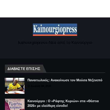
kainourgiopress-Νέα από το Καινούργιο
ΔΙΑΒΆΣΤΕ ΕΠΊΣΗΣ
Παναιτωλικός: Ανακοίνωσε τον Μούσα Ντζενεπό
August 08, 2026
Καινούργιο : Ο «Ράφτης Κυριών» στα «Θέστια
2026» με ελεύθερη είσοδο!