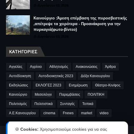
Αυγούστου 02, 2026
Καινούργιο :Άμεση επέμβαση της πυροσβεστικής
,απέτρεψε τα χειρότερα - Προανάκριση για την
πυρκαγιά(φωτο-βίντεο)
Αυγούστου 03, 2026
ΚΑΤΗΓΟΡΊΕΣ
Αγγελίες
Αγρίνιο
Αθλητισμός
Ανακοινώσεις
Άρθρα
Αυτοδίοικηση
Αυτοδιοικητικές 2023
Δόξα Καινουργίου
Εκδηλώσεις
ΕΚΛΟΓΕΣ 2023
Ενημέρωση
Θέατρο-Κιν/φος
Καινούργιο
Μεσολόγγι
Παρεμβάσεις
ΠΟΛΙΤΙΚΗ
Πολιτισμός
Πολιτιστικά
Συνταγές
Τοπικά
A.E.Καινουργίου
cinema
Fnews
market
video
🍪
Cookies:
Χρησιμοποιούμε cookies για να σας