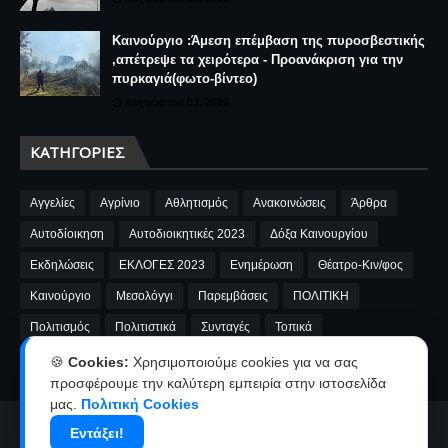
Καινούργιο :Άμεση επέμβαση της πυροσβεστικής
,απέτρεψε τα χειρότερα - Προανάκριση για την
πυρκαγιά(φωτο-βίντεο)
Αυγούστου 03, 2026
ΚΑΤΗΓΟΡΊΕΣ
Αγγελίες
Αγρίνιο
Αθλητισμός
Ανακοινώσεις
Άρθρα
Αυτοδίοικηση
Αυτοδιοικητικές 2023
Δόξα Καινουργίου
Εκδηλώσεις
ΕΚΛΟΓΕΣ 2023
Ενημέρωση
Θέατρο-Κιν/φος
Καινούργιο
Μεσολόγγι
Παρεμβάσεις
ΠΟΛΙΤΙΚΗ
Πολιτισμός
Πολιτιστικά
Συνταγές
Τοπικά
A.E.Καινουργίου
cinema
Fnews
market
video
🍪
Cookies:
Χρησιμοποιούμε cookies για να σας
προσφέρουμε την καλύτερη εμπειρία στην ιστοσελίδα
μας.
Πολιτική Cookies
Αρχική
Ταυτότητα
Όροι χρήσης-Πολιτική απορρήτου
Εντάξει!