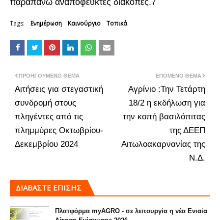
παραπάνω αναπόφευκτες διακοπές.7
Tags:
Ενημέρωση
Καινούργιο
Τοπικά
ΠΡΟΗΓΟΎΜΕΝΟ ΘΈΜΑ
ΕΠΌΜΕΝΟ ΘΈΜΑ
Αιτήσεις για στεγαστική
Αγρίνιο :Την Τετάρτη
συνδρομή στους
18/2 η εκδήλωση για
πληγέντες από τις
την κοπή βασιλόπιτας
πλημμύρες Οκτωβρίου-
της ΔΕΕΠ
Δεκεμβρίου 2024
Αιτωλοακαρνανίας της
Ν.Δ.
ΔΙΑΒΑΣΤΕ ΕΠΙΣΗΣ
Πλατφόρμα myAGRO - σε λειτουργία η νέα Ενιαία