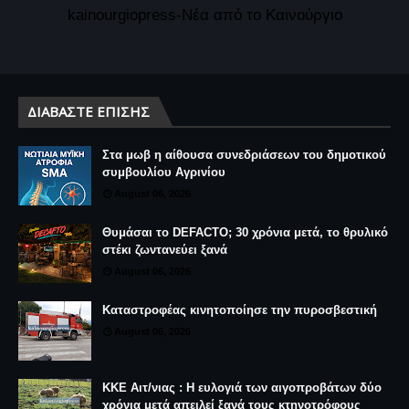
kainourgiopress-Νέα από το Καινούργιο
ΔΙΑΒΆΣΤΕ ΕΠΊΣΗΣ
Στα μωβ η αίθουσα συνεδριάσεων του δημοτικού
συμβουλίου Αγρινίου
August 06, 2026
Θυμάσαι το DEFACTO; 30 χρόνια μετά, το θρυλικό
στέκι ζωντανεύει ξανά
August 06, 2026
Καταστροφέας κινητοποίησε την πυροσβεστική
August 06, 2026
ΚΚΕ Αιτ/νιας : Η ευλογιά των αιγοπροβάτων δύο
χρόνια μετά απειλεί ξανά τους κτηνοτρόφους