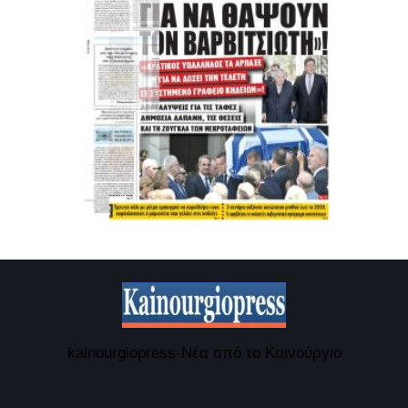
kainourgiopress-Νέα από το Καινούργιο