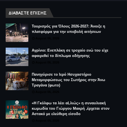
ΔΙΑΒΆΣΤΕ ΕΠΊΣΗΣ
Τουρισμός για Όλους 2026-2027: Άνοιξε η
πλατφόρμα για την υποβολή αιτήσεων
August 06, 2026
Αγρίνιο: Ενεπλάκη σε τροχαίο ενώ του είχε
αφαιρεθεί το δίπλωμα οδήγησης
August 06, 2026
Πανηγύρισε το Ιερό Ησυχαστήριο
Μεταμορφώσεως του Σωτήρος στην Άνω
Τραγάνα (φωτο)
August 06, 2026
«Η Γκόλφω τα λέει αLλιώς» η συναυλιακή
κωμωδία του Γιώργου Μακρή ,έρχεται στον
Αστακό με ελεύθερη είσοδο
August 05, 2026