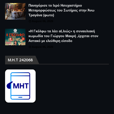
Πανηγύρισε το Ιερό Ησυχαστήριο
Μεταμορφώσεως του Σωτήρος στην Άνω
Τραγάνα (φωτο)
August 06, 2026
«Η Γκόλφω τα λέει αLλιώς» η συναυλιακή
κωμωδία του Γιώργου Μακρή ,έρχεται στον
Αστακό με ελεύθερη είσοδο
August 05, 2026
Μ.Η.Τ 242068