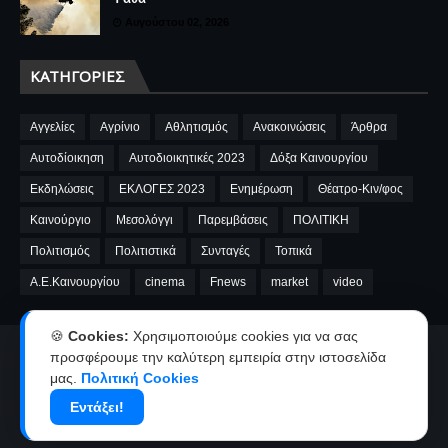
Αυγούστου 02, 2026
ΚΑΤΗΓΟΡΊΕΣ
Αγγελίες
Αγρίνιο
Αθλητισμός
Ανακοινώσεις
Άρθρα
Αυτοδίοικηση
Αυτοδιοικητικές 2023
Δόξα Καινουργίου
Εκδηλώσεις
ΕΚΛΟΓΕΣ 2023
Ενημέρωση
Θέατρο-Κιν/φος
Καινούργιο
Μεσολόγγι
Παρεμβάσεις
ΠΟΛΙΤΙΚΗ
Πολιτισμός
Πολιτιστικά
Συνταγές
Τοπικά
A.E.Καινουργίου
cinema
Fnews
market
video
🍪
Cookies:
Χρησιμοποιούμε cookies για να σας
Αρχική
Ταυτότητα
Όροι χρήσης-Πολιτική απορρήτου
προσφέρουμε την καλύτερη εμπειρία στην ιστοσελίδα
μας.
Πολιτική Cookies
Επικοινωνία-Διαφήμιση
Εντάξει!
Copyright ©
2026
kainourgiopress-Νέα από το Καινούργιο,το Αγρίνιο
και την Αιτωλοακαρνανία